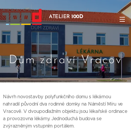
ATELIER
100D
Dům zdraví Vracov
Návrh novostavby polyfunkčního domu s lékárnou
nahradil původní dva rodinné domky na Náměstí Míru ve
Vracově. V dvoupodlažním objektu jsou lékařské ordinace
a provozovna lékárny. Jednoduchá budova se
zvýrazněným vstupním portálem.