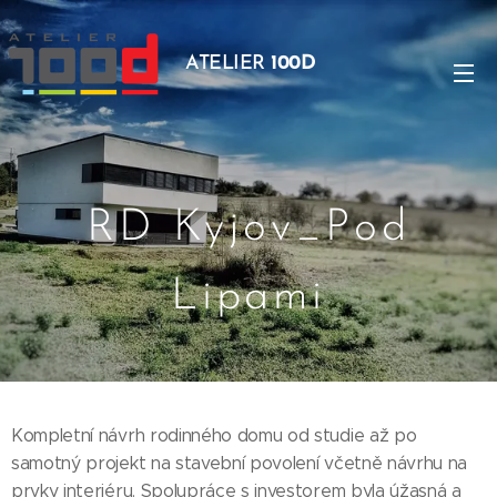
ATELIER
100D
RD Kyjov_Pod
Lipami
Kompletní návrh rodinného domu od studie až po
samotný projekt na stavební povolení včetně návrhu na
prvky interiéru. Spolupráce s investorem byla úžasná a