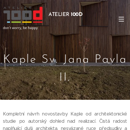
ATELIER
100D
don´t worry, be happy
Kaple Sv. Jana Pavla
II.
Kompletní návrh novostavby Kaple od architektonické
studie po autorský dohled nad realizací. Čistá radost
naplňující duši architekta, nesvázané ruce předsudky a