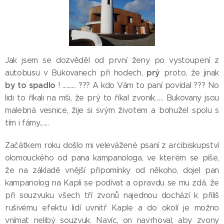
Jak jsem se dozvěděl od první ženy po vystoupení z
prý
autobusu v Bukovanech při hodech,
proto, že jinak
by to spadlo
! .......... ??? A kdo Vám to paní povídal ??? No
lidi to říkali na mši, že prý to říkal zvoník...... Bukovany jsou
malebná vesnice, žije si svým životem a bohužel spolu s
tím i fámy.......
Začátkem roku došlo mi velevážené psaní z arcibiskupství
olomouckého od pana kampanologa, ve kterém se píše,
že na základě vnější připomínky od někoho, dojel pan
kampanolog na Kapli se podívat a opravdu se mu zdá, že
při souzvuku všech tří zvonů najednou dochází k přiliš
rušivému efektu lidí uvnitř Kaple a do okolí je možno
vnímat nelibý souzvuk. Navíc, on navrhoval, aby zvony