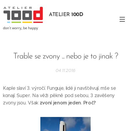
ATELIER
100D
don´t worry, be happy
Trable se zvony ... nebo je to jinak ?
04.11.2016
Kaple slaví 3. výročí. Funguje, lidé ji navštěvují, mše se
konají. Super. Na věži pěkně pod sebou, 3 zavěšeny
zvoní jenom jeden
Proč?
zvony jsou. Však
.