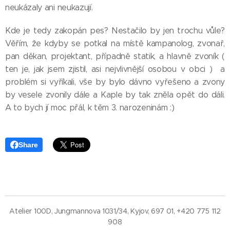
neukázaly ani neukazují.
Kde je tedy zakopán pes? Nestačilo by jen trochu vůle?
Věřím, že kdyby se potkal na místě kampanolog, zvonař,
pan děkan, projektant, případně statik, a hlavně zvoník (
ten je, jak jsem zjistil, asi nejvlivnější osobou v obci ) a
problém si vyříkali, vše by bylo dávno vyřešeno a zvony
by vesele zvonily dále a Kaple by tak zněla opět do dáli.
A to bych jí moc přál, k těm 3. narozeninám :)
Share
Atelier 100D, Jungmannova 1031/34, Kyjov, 697 01, +420 775 112
908