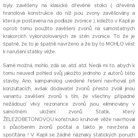
byly zavěšeny na klasické dřevěné stolici ( dřevěná
hranolová konstrukce do níž jsou zvony zavěšovány a
která je postavena na podlaze zvonice ), kdežto v Kapli je
oproti tomu použito zavěšení zvonů na samostatných
krakorcích vykonzolovaných ze stěn zvonice. To že je
špatně, že to je špatně navrženo a že by to MOHLO vést
k narušení statiky věže.
Samé možná, mohlo, zdá se, atd. atd. Nedá mi to, abych k
tomu neuvedl pohled svůj jakožto jednoho z autorů této
stavby. Ano, kampanolog uvedené řešení navrhoval při
konzultacích, avšak dodavatel zvonů přesto zvolil jinou
variantu zavěšení zvonů s tím, že všechny případné
nežádoucí vlivy rezonance zvonů jsou eliminovány v
samotném uložení zvonů. Statik, který
ŽELEZOBETONOVOU konstrukci kruhové věže navrhoval
s působením zvonů počítal a takto je navržena a
spočítána ! V Kapli se žádné náznaky statických poruch