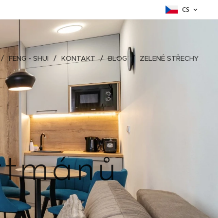
CS
FENG - SHUI
KONTAKT
BLOG
ZELENÉ STŘECHY
rtmánů