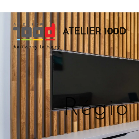
ATELIER
100D
don´t worry, be happy
Régio